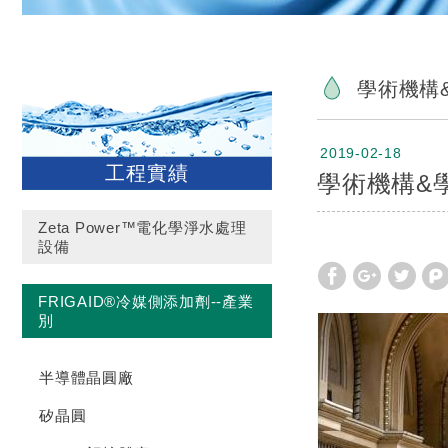
學術機構
2019-02-18
工程實績
學術機構&
Zeta Power™電化學淨水處理
設備
FRIGAID®冷媒側添加劑--產業
別
半導體晶圓廠
矽晶圓