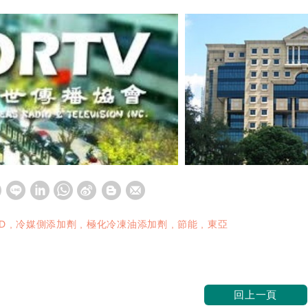
D
冷媒側添加劑
極化冷凍油添加劑
節能
東亞
回上一頁