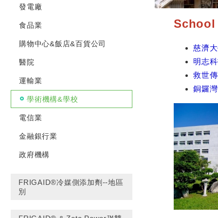
發電廠
Schoo
食品業
購物中心&飯店&百貨公司
慈濟大
明志科
醫院
救世傳
運輸業
銅鑼灣
學術機構&學校
電信業
金融銀行業
政府機構
FRIGAID®冷媒側添加劑--地區
別