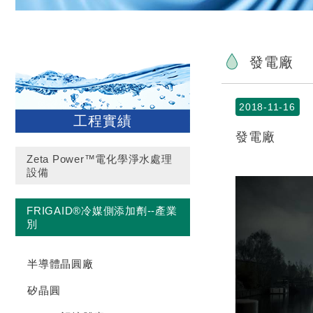
發電廠
2018-11-16
工程實績
發電廠
Zeta Power™電化學淨水處理
設備
FRIGAID®冷媒側添加劑--產業
別
半導體晶圓廠
矽晶圓