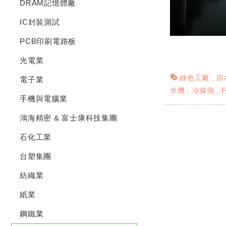
DRAM記憶體廠
IC封裝測試
PCB印刷電路板
光電業
綠色工廠
節
電子業
水機
冷媒側
手機與電腦業
鴻海精密 & 富士康科技集團
石化工業
台塑集團
紡織業
紙業
鋼鐵業