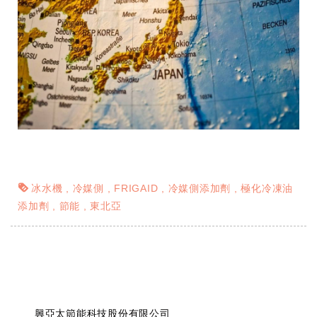
冰水機
冷媒側
FRIGAID
冷媒側添加劑
極化冷凍油
添加劑
節能
東北亞
興亞太節能科技股份有限公司